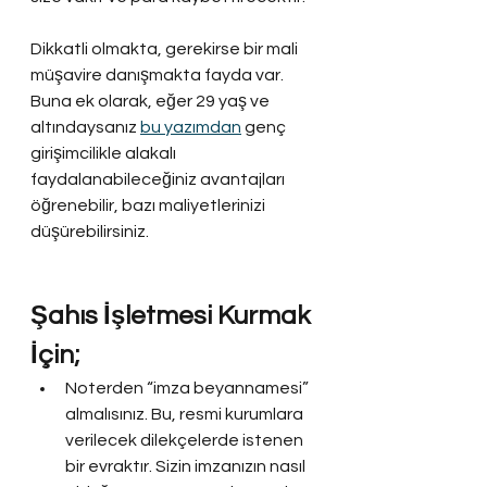
Dikkatli olmakta, gerekirse bir mali 
müşavire danışmakta fayda var. 
Buna ek olarak, eğer 29 yaş ve 
altındaysanız 
bu yazımdan
 genç 
girişimcilikle alakalı 
faydalanabileceğiniz avantajları 
öğrenebilir, bazı maliyetlerinizi 
düşürebilirsiniz.
Şahıs İşletmesi Kurmak 
İçin;
Noterden “imza beyannamesi” 
almalısınız. Bu, resmi kurumlara 
verilecek dilekçelerde istenen 
bir evraktır. Sizin imzanızın nasıl 