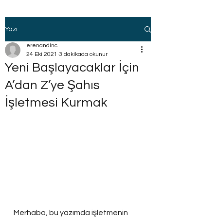
Yazı
erenandinc
24 Eki 2021
3 dakikada okunur
Yeni Başlayacaklar İçin
A’dan Z’ye Şahıs
İşletmesi Kurmak
Merhaba, bu yazımda işletmenin 