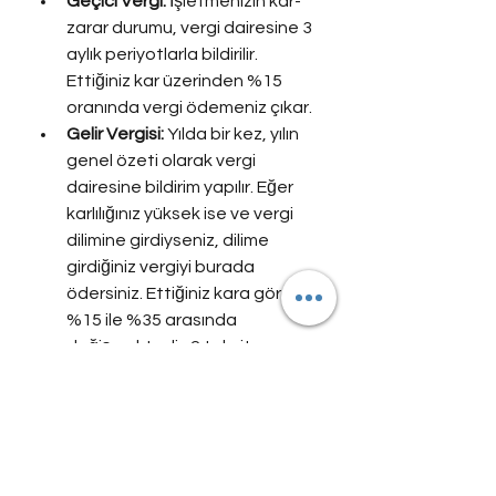
Geçici Vergi:
 İşletmenizin kar-
zarar durumu, vergi dairesine 3 
aylık periyotlarla bildirilir. 
Ettiğiniz kar üzerinden %15 
oranında vergi ödemeniz çıkar.
Gelir Vergisi:
 Yılda bir kez, yılın 
genel özeti olarak vergi 
dairesine bildirim yapılır. Eğer 
karlılığınız yüksek ise ve vergi 
dilimine girdiyseniz, dilime 
girdiğiniz vergiyi burada 
ödersiniz. Ettiğiniz kara göre 
%15 ile %35 arasında 
değişmektedir. 2 taksit 
şeklinde ödenebilmektedir.
Başlıca Maliyetler Şu 
Şekildedir;